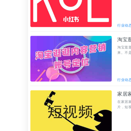
漂。
行业动
淘宝
淘宝逛
来。不
行业动
家居
在家居
片，短
是提升