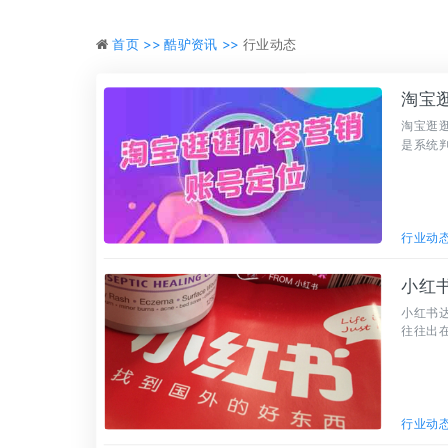
首页 >>
酷驴资讯 >>
行业动态
淘宝
淘宝逛逛
是系统
帮你快
行业动
小红
小红书
往往出在
投放只
行业动