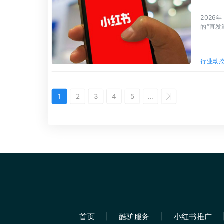
202
的“直
的核心
行业动
1
2
3
4
5
...
首页
酷驴服务
小红书推广