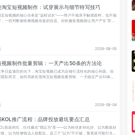
类淘宝短视频制作：试穿展示与细节特写技巧
淘宝短视频的核心任务是“远程试衣”——用户不能亲手触摸面料，也不能
穿，一切判断都依赖视频传递的信息。好的服装视频能让用户产生“穿上
的代入感。
态
2026-08-05
短视频制作批量剪辑：一天产出50条的方法论
竞争日益激烈的当下，淘宝短视频已成为店铺引流转化的核心利器。但
营团队而言，如何高效实现淘宝短视频批量剪辑、一天稳定产出50条优
，是摆在眼前的现实难题。
态
2026-08-04
书KOL推广流程：品牌投放避坑要点汇总
KOL投放的坑，往往藏在“我以为”里——以为粉丝多转化好、以为数据好
有效、以为给够钱达人就配合。这三个“以为”不打破，预算就可能打水