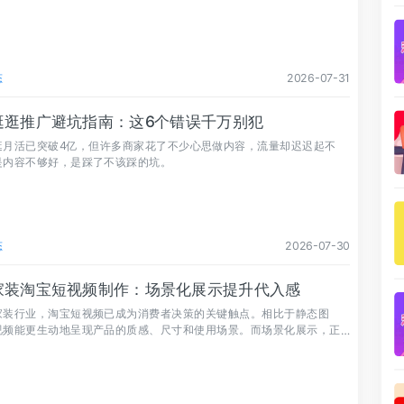
态
2026-07-31
逛逛推广避坑指南：这6个错误千万别犯
逛月活已突破4亿，但许多商家花了不少心思做内容，流量却迟迟起不
是内容不够好，是踩了不该踩的坑。
态
2026-07-30
家装淘宝短视频制作：场景化展示提升代入感
家装行业，淘宝短视频已成为消费者决策的关键触点。相比于静态图
视频能更生动地呈现产品的质感、尺寸和使用场景。而场景化展示，正
代入感、促成转化的核心秘诀。