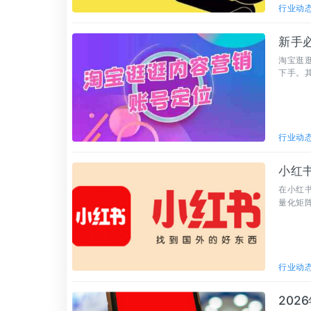
行业动
新手
淘宝逛
下手。
行业动
小红
在小红
量化矩
行业动
20