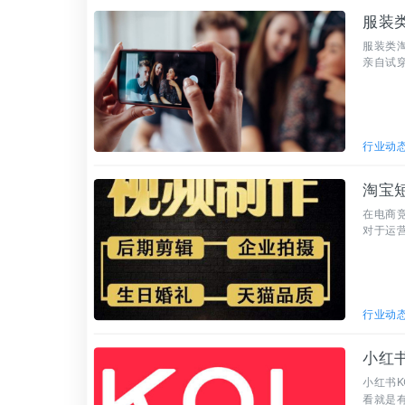
服装
服装类
亲自试
就是我”
行业动
淘宝
在电商
对于运
质内容
行业动
小红
小红书
看就是