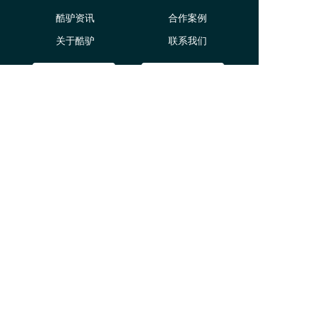
酷驴资讯
合作案例
关于酷驴
联系我们
微信：13282126585
QQ：2700578029
网址: www.kulvbigdata.com
手机：13282126585
地址:浙江省杭州市滨江区西兴街道滨康路101号海威
大厦7幢14楼
版权所有:杭州酷驴大数据科技有限公司
备案号:浙ICP备20002486号-2
浙公网备案:33010802011027