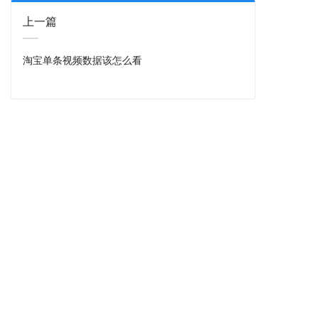
上一篇
淘宝单条视频数据该怎么看
首页
短视频制作
淘宝逛逛
酷驴服务
小红书推广
微信视频号
酷驴资讯
合作案例
关于酷驴
联系我们