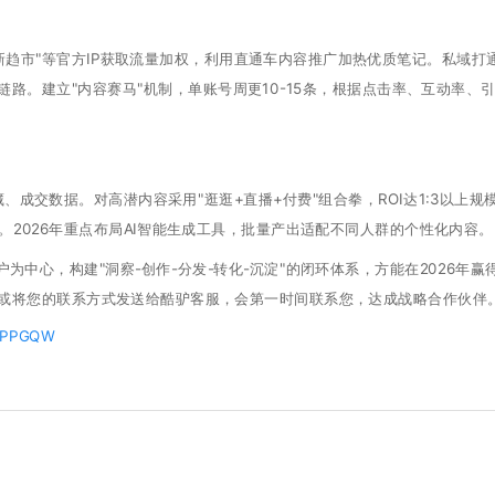
趋市"等官方IP获取流量加权，利用直通车内容推广加热优质笔记。私域打
路。建立"内容赛马"机制，单账号周更10-15条，根据点击率、互动率、
成交数据。对高潜内容采用"逛逛+直播+付费"组合拳，ROI达1:3以上规
。2026年重点布局AI智能生成工具，批量产出适配不同人群的个性化内容。
中心，构建"洞察-创作-分发-转化-沉淀"的闭环体系，方能在2026年赢
或将您的联系方式发送给酷驴客服，会第一时间联系您，达成战略合作伙伴
Bg5PPGQW