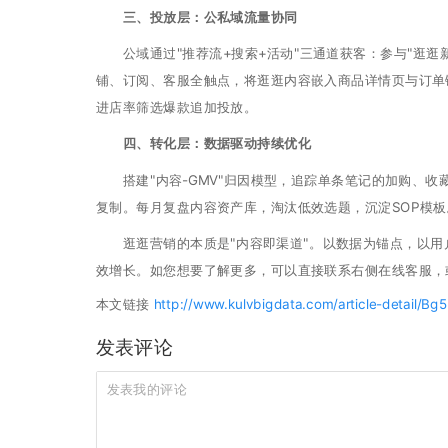
三、投放层：公私域流量协同
公域通过"推荐流+搜索+活动"三通道获客：参与"逛逛新
铺、订阅、客服全触点，将逛逛内容嵌入商品详情页与订单链
进店率筛选爆款追加投放。
四、转化层：数据驱动持续优化
搭建"内容-GMV"归因模型，追踪单条笔记的加购、收藏、
复制。每月复盘内容资产库，淘汰低效选题，沉淀SOP模板
逛逛营销的本质是"内容即渠道"。以数据为锚点，以用户为
效增长。如您想要了解更多，可以直接联系右侧在线客服，
本文链接
http://www.kulvbigdata.com/article-detail/
发表评论