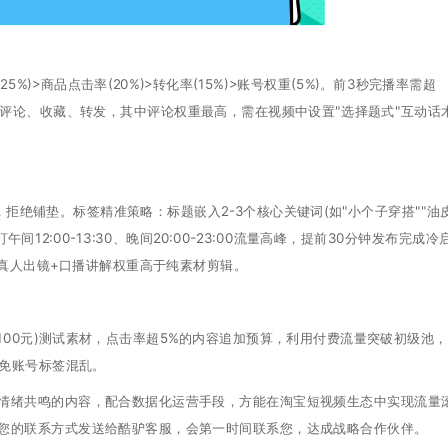
%)>商品点击率(20%)>转化率(15%)>账号权重(5%)。前3秒完播率需超
、评论、收藏、转发，其中评论权重最高，需在视频中设置"选择题式"互动话
铺垫。标签精准策略：标题嵌入2-3个核心关键词(如"小个子穿搭""油
2:00-13:30、晚间20:00-23:00流量高峰，提前30分钟发布完成冷
高，真人出镜+口播讲解权重高于纯素材剪辑。
100元)测试素材，点击率超5%的内容追加预算，利用付费流量突破初级池
避免账号标签混乱。
绪共鸣的内容，配合数据化运营手段，方能在淘宝短视频生态中实现流量
您的联系方式发送给酷驴客服，会第一时间联系您，达成战略合作伙伴。