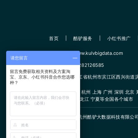
首页
酷驴服务
小红书推广
网址：www.kulvbigdata.com
请您留言
微信：13282126585
留言免费获取相关资料及方案淘
地址：浙江省杭州市滨江区西兴街道滨康
宝、京东、小红书抖音合作您选哪
种？
服务城市：杭州 上海 广州 深圳 北京 郑
原 甘肃 黑龙江 宁夏等全国各个城市
版权所有:杭州酷驴大数据科技有限公