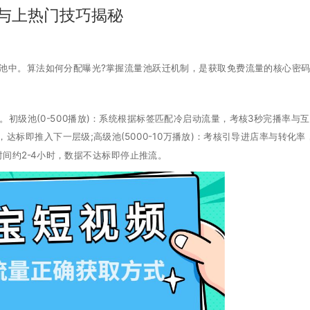
与上热门技巧揭秘
池中。算法如何分配曝光?掌握流量池跃迁机制，是获取免费流量的核心密
初级池(0-500播放)：系统根据标签匹配冷启动流量，考核3秒完播率与
率，达标即推入下一层级;高级池(5000-10万播放)：考核引导进店率与转化率
时间约2-4小时，数据不达标即停止推流。