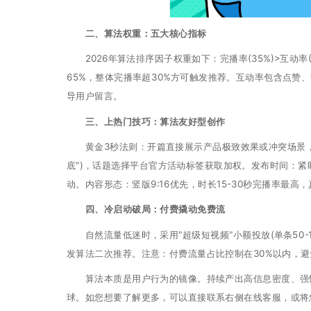
二、算法权重：五大核心指标
2026年算法排序因子权重如下：完播率(35%)>互动率(25
65%，整体完播率超30%方可触发推荐。互动率包含点赞
导用户留言。
三、上热门技巧：算法友好型创作
黄金3秒法则：开篇直接展示产品极致效果或冲突场景，拒绝
底")，话题选择平台官方活动标签获取加权。发布时间：紧盯午间1
动。内容形态：竖版9:16优先，时长15-30秒完播率最
四、冷启动破局：付费撬动免费流
自然流量低迷时，采用"超级短视频"小额投放(单条50-
发算法二次推荐。注意：付费流量占比控制在30%以内，
算法本质是用户行为的镜像。持续产出高信息密度、强情
球。如您想要了解更多，可以直接联系右侧在线客服，或将