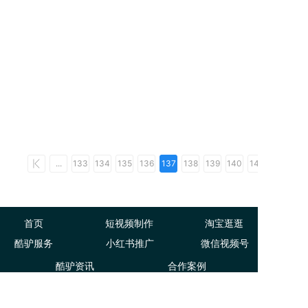
...
133
134
135
136
137
138
139
140
141
首页
短视频制作
淘宝逛逛
酷驴服务
小红书推广
微信视频号
酷驴资讯
合作案例
关于酷驴
联系我们