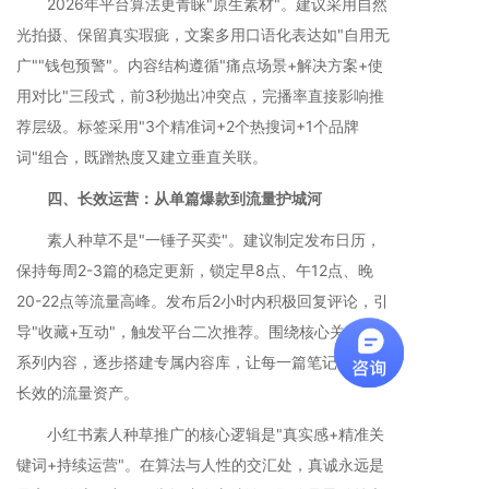
2026年平台算法更青睐"原生素材"。建议采用自然
光拍摄、保留真实瑕疵，文案多用口语化表达如"自用无
广""钱包预警"。内容结构遵循"痛点场景+解决方案+使
用对比"三段式，前3秒抛出冲突点，完播率直接影响推
荐层级。标签采用"3个精准词+2个热搜词+1个品牌
词"组合，既蹭热度又建立垂直关联。
四、长效运营：从单篇爆款到流量护城河
素人种草不是"一锤子买卖"。建议制定发布日历，
保持每周2-3篇的稳定更新，锁定早8点、午12点、晚
20-22点等流量高峰。发布后2小时内积极回复评论，引
导"收藏+互动"，触发平台二次推荐。围绕核心关键词做
系列内容，逐步搭建专属内容库，让每一篇笔记都成为
长效的流量资产。
小红书素人种草推广的核心逻辑是"真实感+精准关
键词+持续运营"。在算法与人性的交汇处，真诚永远是