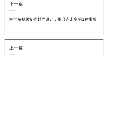
下一篇
淘宝短视频制作封面设计：提升点击率的3种排版
上一篇
淘宝逛逛内容推广新规解读：平台政策变化与合规
要点
首页
短视频制作
淘宝逛逛
酷驴服务
小红书推广
微信视频号
酷驴资讯
合作案例
关于酷驴
联系我们