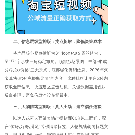
二、信息层级型排版：卖点拆解，降低决策成本
将产品核心卖点拆解为3个icon+短文案的组合，
呈"品"字形或三角稳定布局。顶部放场景图，中部列"成
分/功效/价格"三大卖点，底部强化促销信息。2026年淘
宝算法偏好"完播率导向"的内容，这种排版让用户3秒内
获取全部信息，快速建立点击动机。关键数据需用色块
反白处理，避免信息淹没在背景中。
三、人物情绪型排版：真人出镜，建立信任连接
以达人或素人面部表情占据封面60%以上面积，配
合"惊讶/好奇/满足"等强情绪标签。人物视线朝向标题文
字，形成视觉引导线。淘宝逛逛内容生态强调"真实