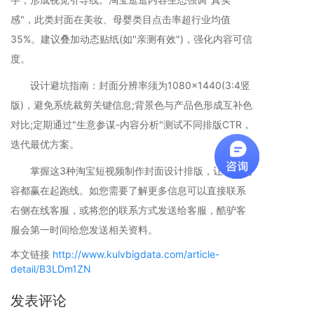
感"，此类封面在美妆、母婴类目点击率超行业均值
35%。建议叠加动态贴纸(如"亲测有效")，强化内容可信
度。
设计避坑指南：封面分辨率须为1080×1440(3:4竖
版)，避免系统裁剪关键信息;背景色与产品色形成互补色
对比;定期通过"生意参谋-内容分析"测试不同排版CTR，
迭代最优方案。
掌握这3种淘宝短视频制作封面设计排版，让每条内
容都赢在起跑线。如您需要了解更多信息可以直接联系
右侧在线客服，或将您的联系方式发送给客服，酷驴客
服会第一时间给您发送相关资料。
本文链接
http://www.kulvbigdata.com/article-
detail/B3LDm1ZN
发表评论