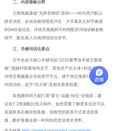
二、内容策略分野
主图视频遵循"无静音障碍"原则——80%用户默认
静音浏览，必须依赖强视觉冲击、大字幕卖点和节奏感
BGM传递信息。详情页视频则可利用配音详细讲解参数
细节，配合真人出镜增强信任背书。
三、关键词优化要点
文件名嵌入核心关键词如"2026夏季连衣裙主图视
频";视频封面避免纯文字，需包含产品主体+利益点文案;
详情页视频建议添加章节节点，便于淘宝搜索引擎抓取
内容结构，提升"问大家"及相关推荐权重。
双视频协同方能打通"吸引-说服-转化"全链路，建
议按7:3资源配比投入制作。如您需要了解更多信息可以
直接联系右侧在线客服，或将您的联系方式发送给客
服，酷驴客服会第一时间给您发送相关资料。
本文链接
http://www.kulvbigdata.com/article-