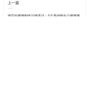
上一篇
淘宝短视频制作运镜手法：5个基础镜头让视频更
高级
首页
短视频制作
淘宝逛逛
酷驴服务
小红书推广
微信视频号
酷驴资讯
合作案例
关于酷驴
联系我们