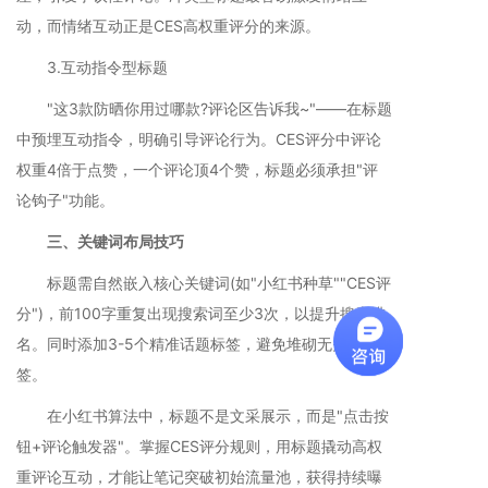
动，而情绪互动正是CES高权重评分的来源。
3.互动指令型标题
"这3款防晒你用过哪款?评论区告诉我~"——在标题
中预埋互动指令，明确引导评论行为。CES评分中评论
权重4倍于点赞，一个评论顶4个赞，标题必须承担"评
论钩子"功能。
三、关键词布局技巧
标题需自然嵌入核心关键词(如"小红书种草""CES评
分")，前100字重复出现搜索词至少3次，以提升搜索排
名。同时添加3-5个精准话题标签，避免堆砌无关标
签。
在小红书算法中，标题不是文采展示，而是"点击按
钮+评论触发器"。掌握CES评分规则，用标题撬动高权
重评论互动，才能让笔记突破初始流量池，获得持续曝