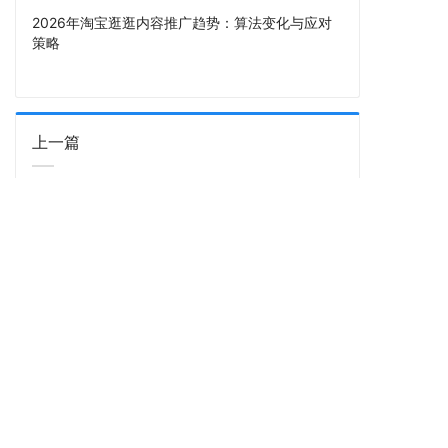
2026年淘宝逛逛内容推广趋势：算法变化与应对
策略
上一篇
小红书种草推广解决方案：素人矩阵+达人引爆双
轮驱动品牌增长
首页
短视频制作
淘宝逛逛
酷驴服务
小红书推广
微信视频号
酷驴资讯
合作案例
关于酷驴
联系我们