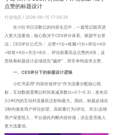
点赞的标题设计
行业动态
/ 2026-06-15 17:59:29
在小红书日活数亿的内容生态中，一篇笔记能否进
入更大流量池，核心取决于CES评分体系。根据平台算
法，CES评分公式为： 点赞×1分+收藏×1分+评论×4分
+转发×4分+关注×8分 。评论权重高达点赞的4倍，这
意味着标题设计必须优先"骗评"，而非单纯追求点赞。
一、CES评分下的标题设计逻辑
小红书采用"内容价值评分"作为流量分配核心指
标，互动数据需乘以时间衰减系数(λ=0.1~0.3)，发布后
2小时内的互动对流量跃迁影响最大。因此，标题必须在
3秒内激发用户评论欲望。高权重行为(评论、关注)反映
用户深度投入，平台据此判断内容价值，决定是否推入
更大流量池。