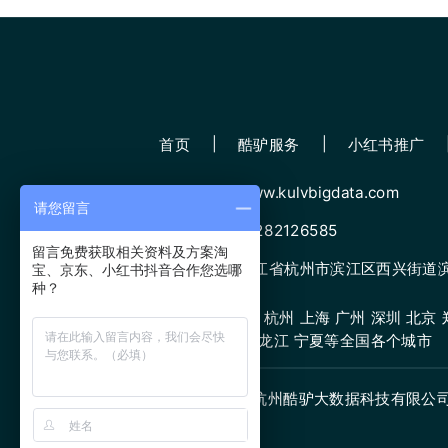
首页
酷驴服务
小红书推广
网址：www.kulvbigdata.com
请您留言
微信：13282126585
留言免费获取相关资料及方案淘
地址：浙江省杭州市滨江区西兴街道滨康
宝、京东、小红书抖音合作您选哪
种？
服务城市：杭州 上海 广州 深圳 北京 郑
原 甘肃 黑龙江 宁夏等全国各个城市
版权所有:杭州酷驴大数据科技有限公