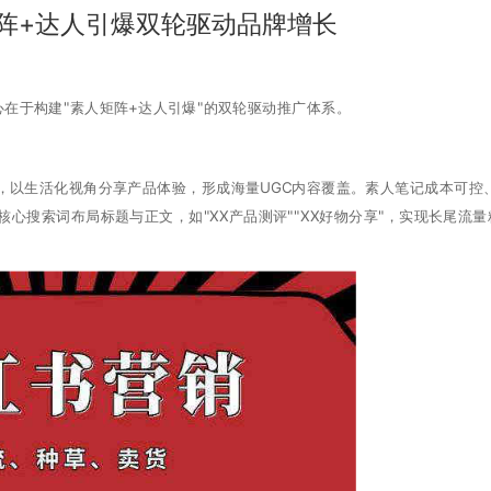
阵+达人引爆双轮驱动品牌增长
于构建"素人矩阵+达人引爆"的双轮驱动推广体系。
以生活化视角分享产品体验，形成海量UGC内容覆盖。素人笔记成本可控
心搜索词布局标题与正文，如"XX产品测评""XX好物分享"，实现长尾流量